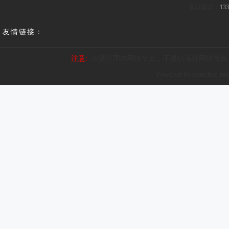
投诉建议：
133
友情链接：
注意:
仅提供国内网络节点，不提供境外网络节点
Powered by wanchen te