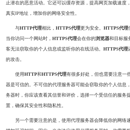
止潜在的恶意活动。它还可以缓存资源，提高网页加载速度
真实IP地址，增加你的网络安全性。
与
HTTP
代理
相比，
HTTP
S
代理
更为安全。
HTTP
S
代理
当你访问一个网站时，
HTTP
S
代理
会在你的
浏览器
和目标服
客无法窃取你的个人信息或监听你的在线活动。
HTTP
S
代理
的攻击。
使用
HTTP
和
HTTP
S
代理
有很多好处，但也需要注意一
器是可信的。不可信的代理服务器可能会窃取你的个人信息
务器时，你应该查看其信誉和评价，选择一个受信任的服务
置，确保其安全性和隐私性。
另一个需要注意的是，使用代理服务器会降低你的网络