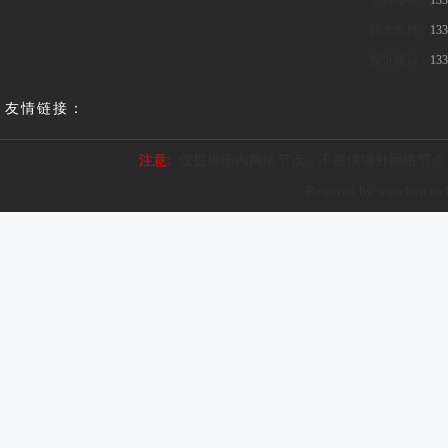
售后服务：
133
技术支持：
133
投诉建议：
133
友情链接：
注意:
仅提供国内网络节点，不提供境外网络节点
Powered by wanchen te