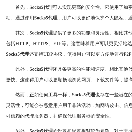
首先，
Socks
5
代理
可以实现更高的安全性。它使用了加密
动。通过使用
Socks
5
代理
，用户可以更好地保护个人隐私，
其次，
Socks
5
代理
提供了更多的功能和灵活性。相比其
包括
HTTP
、
HTTP
S
、FTP等。这意味着用户可以更灵活地
Socks
5
代理
还支持UDP协议，使得用户可以更方便地进行P2
此外，
Socks
5
代理
还具备更高的性能和速度。相比其他
更快。这使得用户可以更顺畅地浏览网页、下载文件等，提
然而，正如任何工具一样，
Socks
5
代理
也存在一些潜在
灵活性，可能会被恶意用户用于非法活动，如网络攻击、信
可信赖的代理服务器，并确保代理服务器的安全性。
另外，
Socks
5
代理
的设置和配置相对较为复杂，对于非