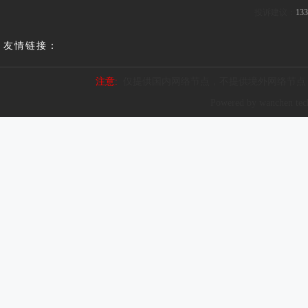
投诉建议：
133
友情链接：
注意:
仅提供国内网络节点，不提供境外网络节点
Powered by wanchen te